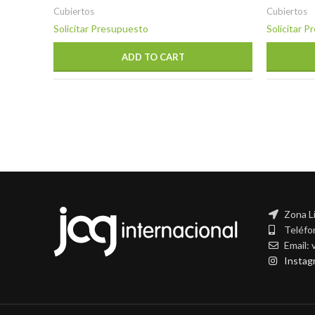
Cubiertos
Cubiertos
Solicitar Presupuesto
Solicitar 
ADD TO CART
Zona L
Teléfo
Email:
Instag