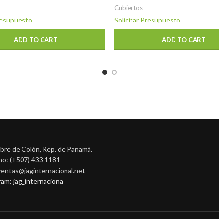
Cubiertos
Presupuesto
Solicitar Presupuesto
ADD TO CART
ADD TO CART
ibre de Colón, Rep. de Panamá.
no: (+507) 433 1181
 ventas@jaginternacional.net
ram: jag_internaciona