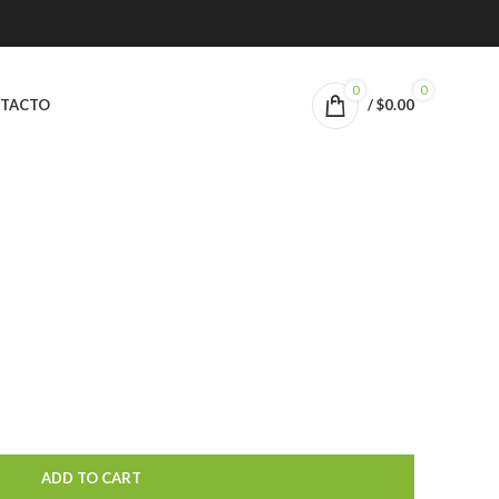
0
0
TACTO
/
$
0.00
ADD TO CART