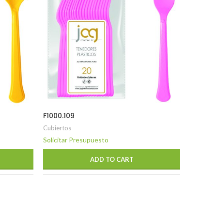
F1000.109
Cubiertos
F1000.8
Solicitar Presupuesto
Cubierto
ADD TO CART
Solicita