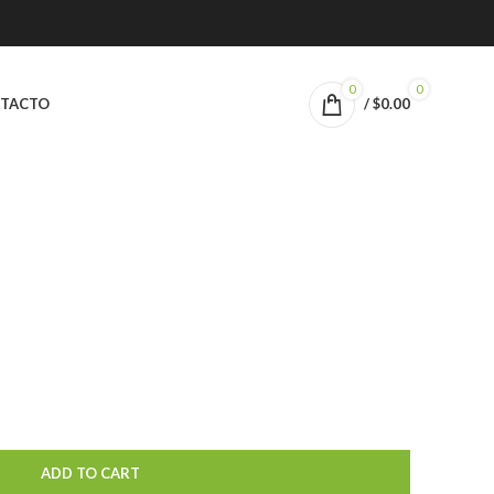
0
0
TACTO
/
$
0.00
ADD TO CART