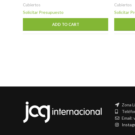
Cubiertos
Cubiertos
Solicitar Presupuesto
Solicitar 
ADD TO CART
Zona L
Teléfo
Email:
Instag