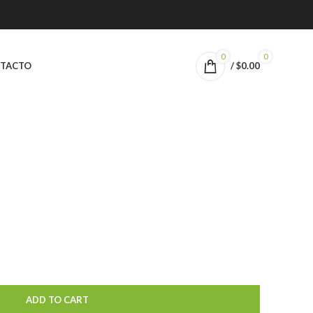
0
0
TACTO
/
$
0.00
ADD TO CART