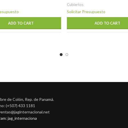
Cubiertos
Presupuesto
Solicitar Presupuesto
ADD TO CART
ADD TO CART
ibre de Colón, Rep. de Panamá.
no: (+507) 433 1181
 ventas@jaginternacional.net
ram: jag_internaciona