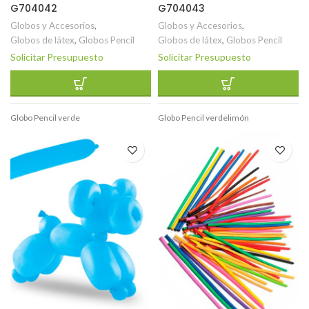
G704042
G704043
Globos y Accesorios
,
Globos y Accesorios
,
Globos de látex
,
Globos Pencil
Globos de látex
,
Globos Pencil
Solicitar Presupuesto
Solicitar Presupuesto
Globo Pencil verde
Globo Pencil verdelimón