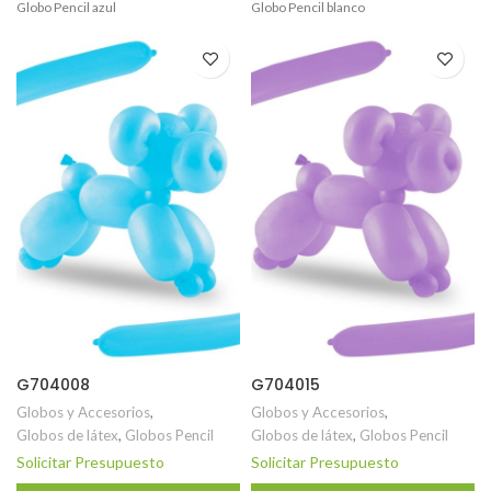
Globo Pencil azul
Globo Pencil blanco
G704008
G704015
Globos y Accesorios
,
Globos y Accesorios
,
Globos de látex
,
Globos Pencil
Globos de látex
,
Globos Pencil
Solicitar Presupuesto
Solicitar Presupuesto