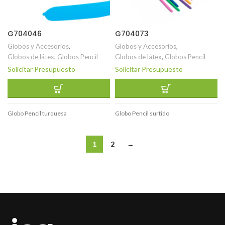
G704046
G704073
Globos y Accesorios
,
Globos y Accesorios
,
Globos de látex
,
Globos Pencil
Globos de látex
,
Globos Pencil
Solicitar Presupuesto
Solicitar Presupuesto
Globo Pencil turquesa
Globo Pencil surtido
1
2
→