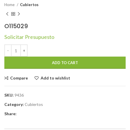
Home
Cubiertos
O115029
Solicitar Presupuesto
ADD TO CART
Compare
Add to wishlist
SKU:
9436
Category:
Cubiertos
Share: