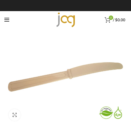
0
/
$
0.00
Click to enlarge