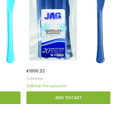
K1000.22
S1000.0
Cubiertos
Cubierto
Solicitar Presupuesto
Solicita
ADD TO CART