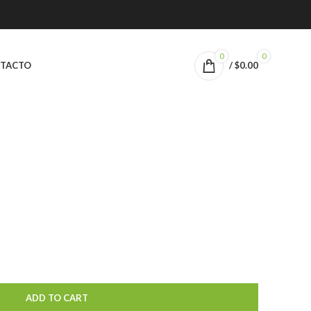
0
0
TACTO
/
$
0.00
ADD TO CART