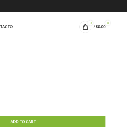
0
0
TACTO
/
$
0.00
ADD TO CART