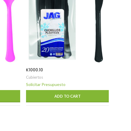
K1000.1
K1000.10
Cubierto
Cubiertos
Solicita
Solicitar Presupuesto
ADD TO CART