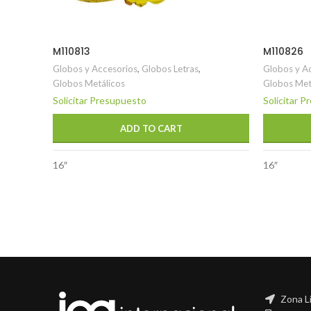
M110813
M110826
Globos y Accesorios
,
Globos Letras
,
Globos y A
Globos Metálicos
Globos Met
Solicitar Presupuesto
Solicitar 
ADD TO CART
16″
16″
Zona L