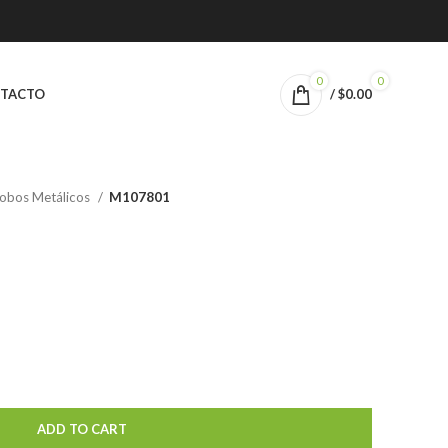
0
0
TACTO
/
$
0.00
obos Metálicos
M107801
ADD TO CART