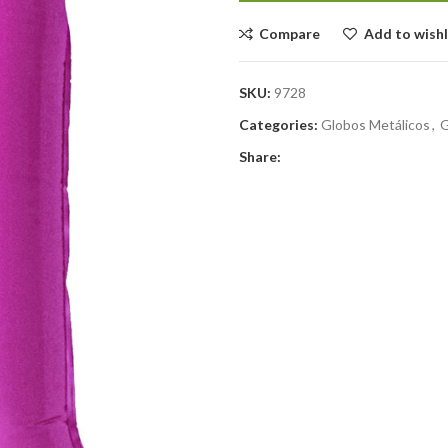
Compare
Add to wishl
SKU:
9728
Categories:
Globos Metálicos
,
G
Share: