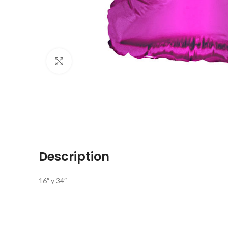
Click to enlarge
Description
16″ y 34″