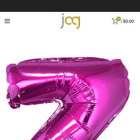
0
/
$
0.00