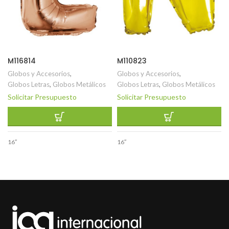
M116814
M110823
Globos y Accesorios
,
Globos y Accesorios
,
Globos Letras
,
Globos Metálicos
Globos Letras
,
Globos Metálicos
Solicitar Presupuesto
Solicitar Presupuesto
16″
16″