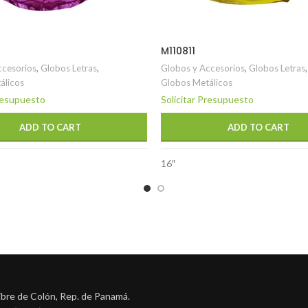
M110811
ccesorios
,
Globos Letras
,
Globos y Accesorios
,
Globos Letras
,
álicos
Globos Metálicos
Presupuesto
Solicitar Presupuesto
ADD TO CART
ADD TO CART
16″
ibre de Colón, Rep. de Panamá.