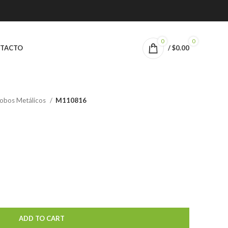
0
0
TACTO
/
$
0.00
obos Metálicos
M110816
ADD TO CART