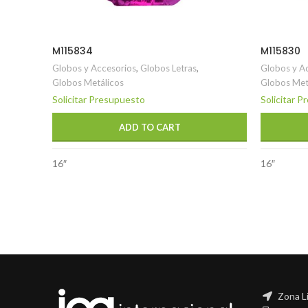
M115834
M115830
Globos y Accesorios
,
Globos Letras
,
Globos y A
Globos Metálicos
Globos Met
Solicitar Presupuesto
Solicitar 
ADD TO CART
16″
16″
Zona L