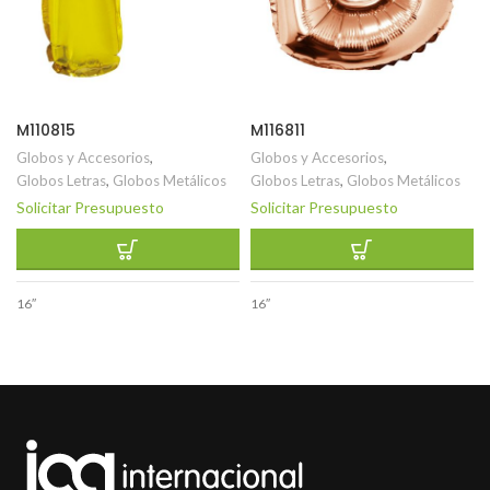
M110815
M116811
Globos y Accesorios
,
Globos y Accesorios
,
Globos Letras
,
Globos Metálicos
Globos Letras
,
Globos Metálicos
Solicitar Presupuesto
Solicitar Presupuesto
16″
16″