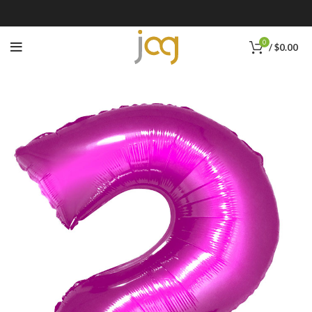
0
/
$
0.00