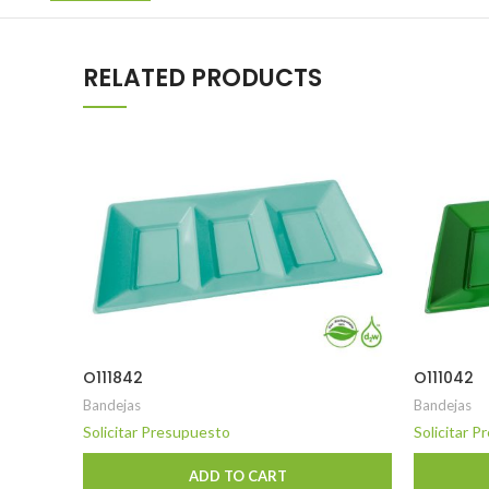
RELATED PRODUCTS
O111842
O111042
Bandejas
Bandejas
Solicitar Presupuesto
Solicitar 
ADD TO CART