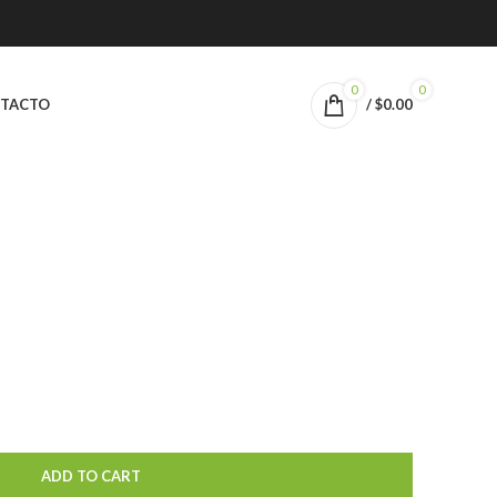
0
0
TACTO
/
$
0.00
ADD TO CART