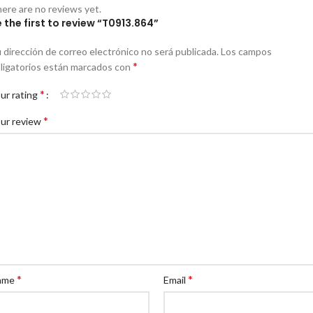
ere are no reviews yet.
 the first to review “T0913.864”
 dirección de correo electrónico no será publicada.
Los campos
*
ligatorios están marcados con
*
ur rating
*
ur review
*
*
ame
Email