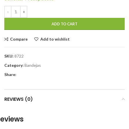
ADD TO CART
Compare
Add to wishlist
SKU:
8722
Category:
Bandejas
Share:
REVIEWS (0)
eviews