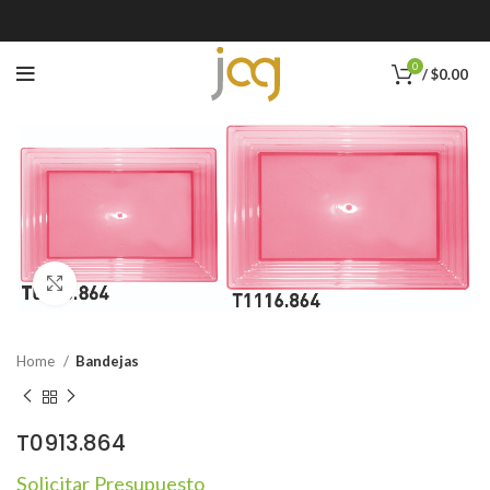
0
/
$
0.00
Click to enlarge
Home
Bandejas
T0913.864
Solicitar Presupuesto