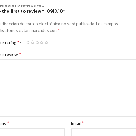
ere are no reviews yet.
 the first to review “T0913.10”
 dirección de correo electrónico no será publicada.
Los campos
*
ligatorios están marcados con
*
ur rating
*
ur review
*
*
ame
Email