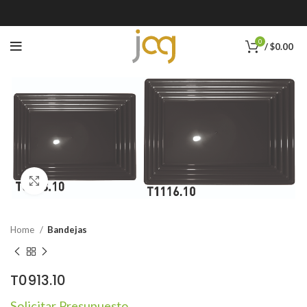
0
/
$
0.00
Click to enlarge
Home
Bandejas
T0913.10
Solicitar Presupuesto