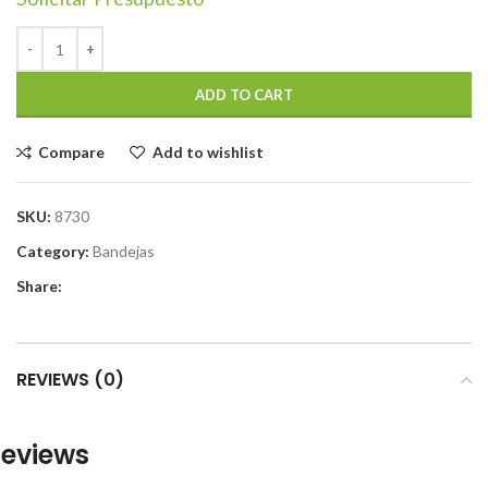
ADD TO CART
Compare
Add to wishlist
SKU:
8730
Category:
Bandejas
Share:
REVIEWS (0)
eviews