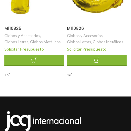
M110825
M110826
Globos y Accesorios
,
Globos y Accesorios
,
Globos Letras
,
Globos Metálicos
Globos Letras
,
Globos Metálicos
Solicitar Presupuesto
Solicitar Presupuesto
16″
16″