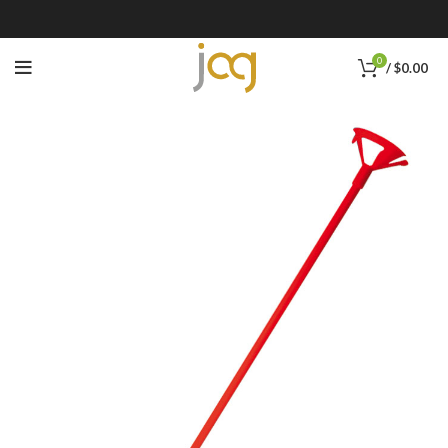
0
/
$
0.00