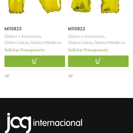
M110823
M110822
Globos y Accesorios
,
Globos y Accesorios
,
Globos Letras
,
Globos Metálicos
Globos Letras
,
Globos Metálicos
Solicitar Presupuesto
Solicitar Presupuesto
16″
16″