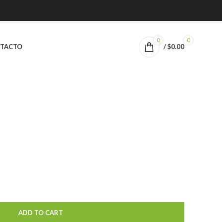
0
0
TACTO
/
$
0.00
ADD TO CART