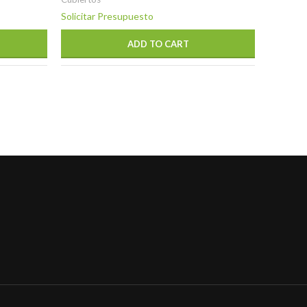
Solicitar Presupuesto
Solicita
ADD TO CART