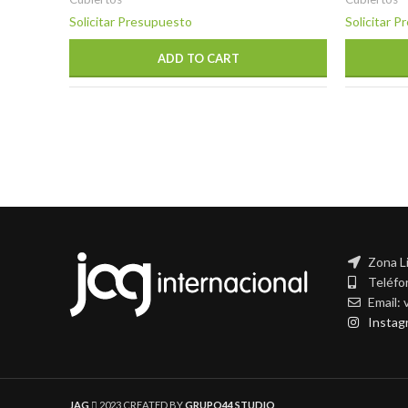
Solicitar Presupuesto
Solicitar 
ADD TO CART
Zona L
Teléfo
Email:
Instag
JAG
2023 CREATED BY
GRUPO44 STUDIO