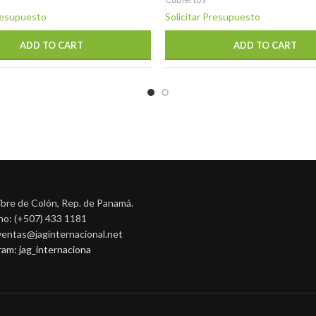
Presupuesto
Solicitar Presupuesto
ADD TO CART
ADD TO CART
ibre de Colón, Rep. de Panamá.
no: (+507) 433 1181
 ventas@jaginternacional.net
ram: jag_internaciona