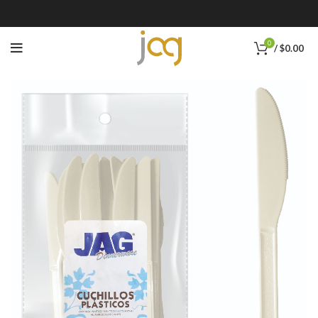
0
/
$
0.00