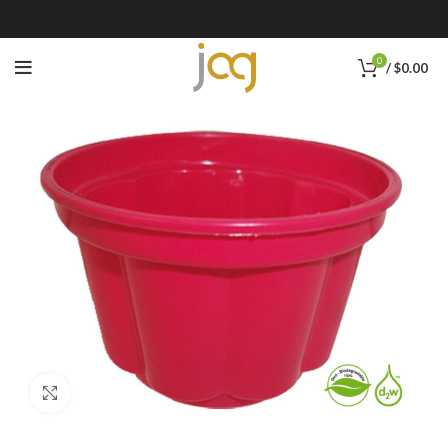
0
/
$
0.00
Click to enlarge