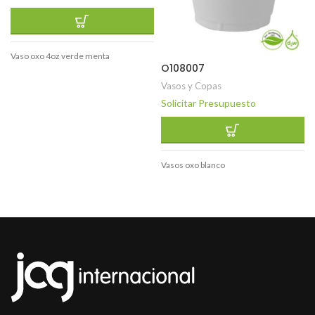
Vaso oxo 4oz verde menta
O108007
Vasos y Copas
Solicitar Presupuesto
Vasos oxo blanco