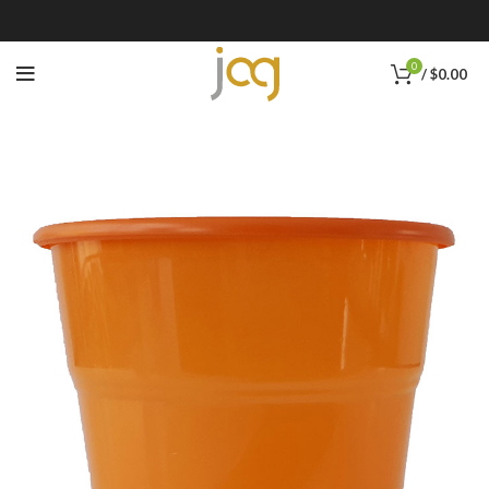
0
/
$
0.00