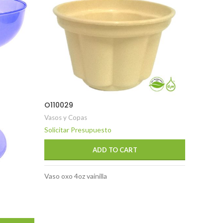
O110029
Vasos y Copas
Solicitar Presupuesto
ADD TO CART
Vaso oxo 4oz vainilla
T0001.8
Vasos y 
Solicita