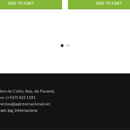
ADD TO CART
ADD TO CART
ibre de Colón, Rep. de Panamá.
no: (+507) 433 1181
 ventas@jaginternacional.net
ram: jag_internaciona