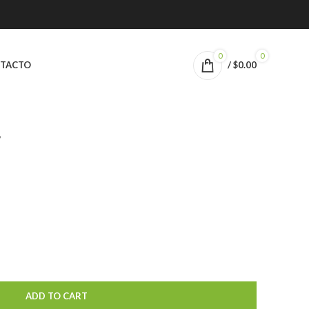
0
0
TACTO
/
$
0.00
6
ADD TO CART