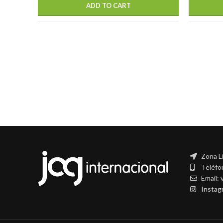
ADD TO CART
Zona L
Teléfo
Email:
Instag