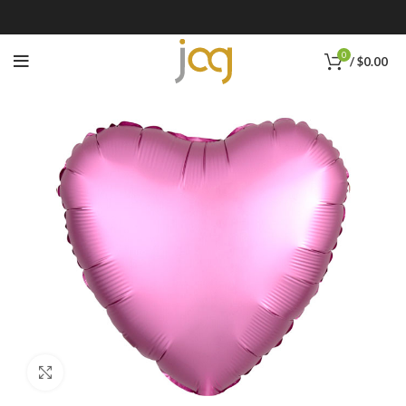
0
/
$
0.00
Click to enlarge