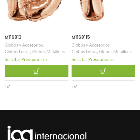
M116813
M1168115
Globos y Accesorios
,
Globos y Accesorios
,
Globos Letras
,
Globos Metálicos
Globos Letras
,
Globos Metálicos
Solicitar Presupuesto
Solicitar Presupuesto
16″
16″