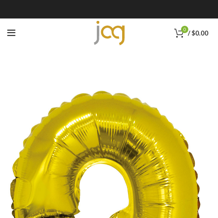
0
/
$
0.00