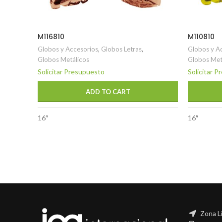
M116810
M110810
Globos y Accesorios
,
Globos Letras
,
Globos y A
Globos Metálicos
Globos Met
Solicitar Presupuesto
Solicitar 
ADD TO CART
16″
16″
Zona L