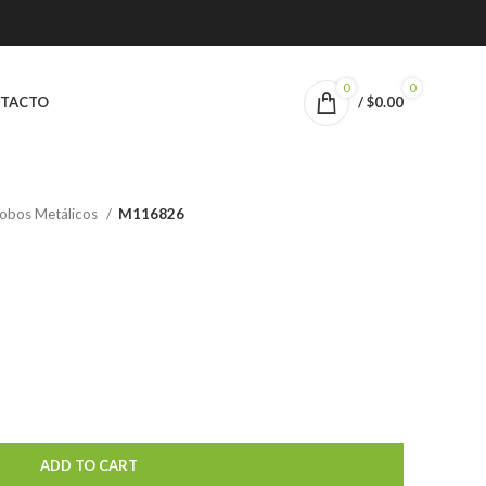
0
0
TACTO
/
$
0.00
obos Metálicos
M116826
ADD TO CART