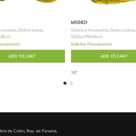
M110821
ccesorios
,
Globos Letras
,
Globos y Accesorios
,
Globos Letras
,
álicos
Globos Metálicos
Presupuesto
Solicitar Presupuesto
ADD TO CART
ADD TO CART
16″
ibre de Colón, Rep. de Panamá.