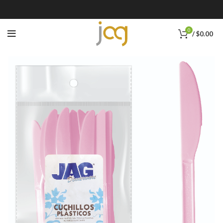
0
/
$
0.00