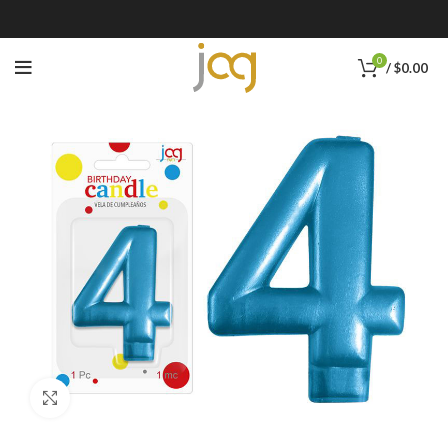
0
/
$
0.00
Click to enlarge