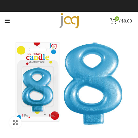
0
/
$
0.00
Click to enlarge