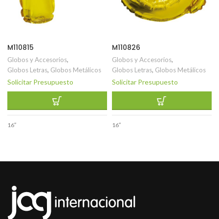
M110815
M110826
Globos y Accesorios
,
Globos y Accesorios
,
Globos Letras
,
Globos Metálicos
Globos Letras
,
Globos Metálicos
Solicitar Presupuesto
Solicitar Presupuesto
16″
16″