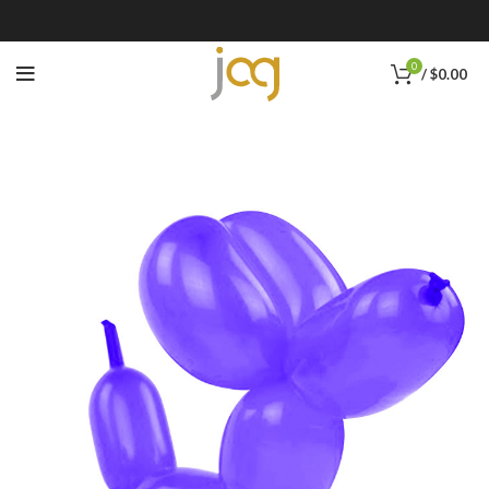
0
/
$
0.00