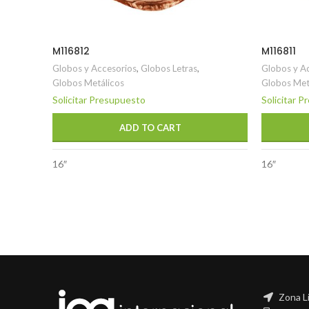
M116812
M116811
Globos y Accesorios
,
Globos Letras
,
Globos y A
Globos Metálicos
Globos Met
Solicitar Presupuesto
Solicitar 
ADD TO CART
16″
16″
Zona L