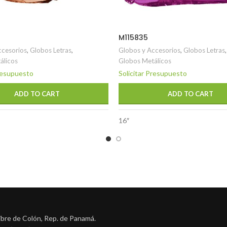
M115835
ccesorios
,
Globos Letras
,
Globos y Accesorios
,
Globos Letras
,
álicos
Globos Metálicos
Presupuesto
Solicitar Presupuesto
ADD TO CART
ADD TO CART
16″
ibre de Colón, Rep. de Panamá.