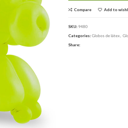
Compare
Add to wishl
SKU:
9480
Categories:
Globos de látex
,
Gl
Share: