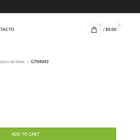
0
0
TACTO
/
$
0.00
obos de látex
G704043
ADD TO CART