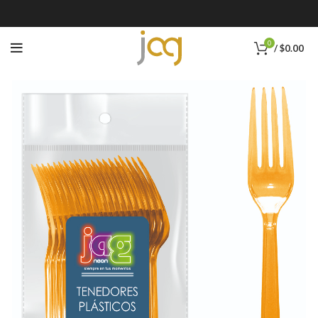
0
/
$
0.00