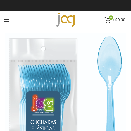
0
/
$
0.00