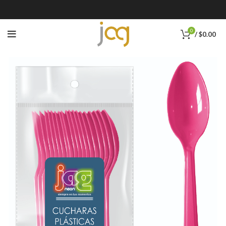
0
/
$
0.00