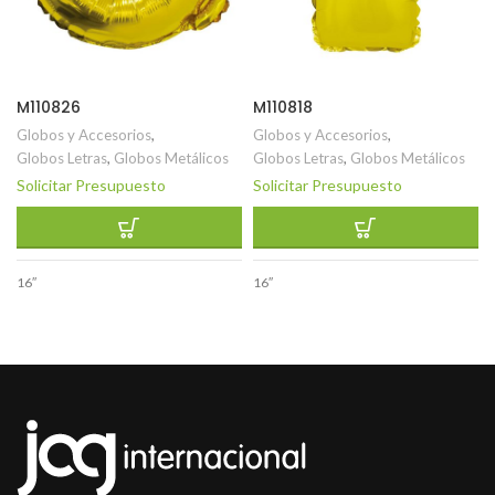
M110826
M110818
Globos y Accesorios
,
Globos y Accesorios
,
Globos Letras
,
Globos Metálicos
Globos Letras
,
Globos Metálicos
Solicitar Presupuesto
Solicitar Presupuesto
16″
16″