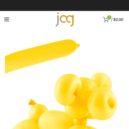
0
/
$
0.00