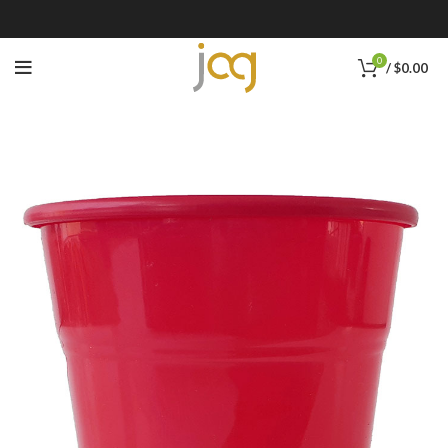
0
/
$
0.00