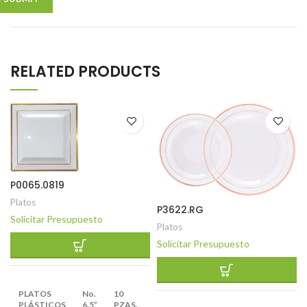
RELATED PRODUCTS
P0065.0819
Platos
P3622.RG
Solicitar Presupuesto
Platos
Solicitar Presupuesto
EMPAQUE
PLATOS
No.
10
X
12
PLÁSTICOS
6.5”
PZAS.