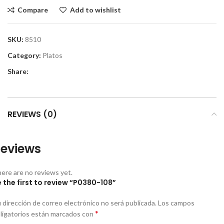
Compare
Add to wishlist
SKU:
8510
Category:
Platos
Share:
REVIEWS (0)
eviews
ere are no reviews yet.
 the first to review “P0380-108”
 dirección de correo electrónico no será publicada.
Los campos
*
ligatorios están marcados con