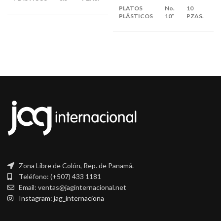
BULTOS
E
PLATOS
No.
10
X
PLÁSTICOS
10”
PZAS.
B
Zona Libre de Colón, Rep. de Panamá.
Teléfono: (+507) 433 1181
Email: ventas@jaginternacional.net
Instagram: jag_internaciona