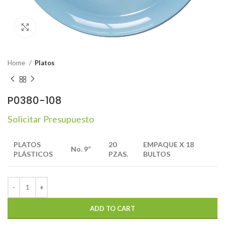
Click to enlarge
Home
Platos
P0380-108
Solicitar Presupuesto
PLATOS
20
EMPAQUE
X
18
No.
9”
PLÁSTICOS
PZAS.
BULTOS
ADD TO CART