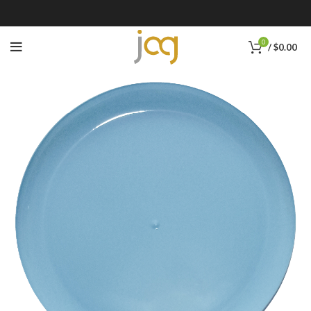
0
/
$
0.00