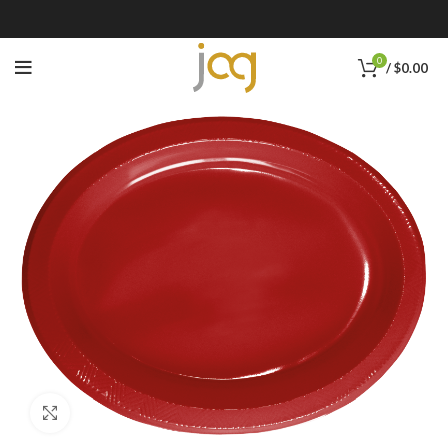
0
/
$
0.00
Click to enlarge