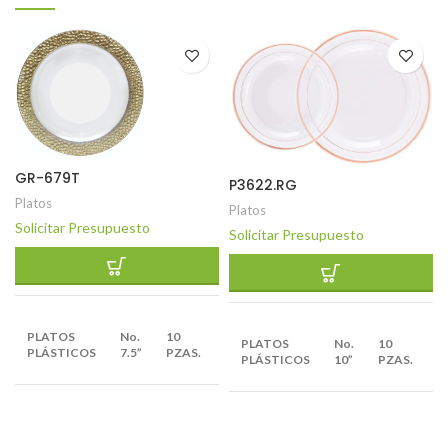
GR-679T
P3622.RG
Platos
Platos
Solicitar Presupuesto
Solicitar Presupuesto
EMPAQUE
E
PLATOS
No.
10
PLATOS
No.
10
X
12
X
PLÁSTICOS
7.5”
PZAS.
PLÁSTICOS
10”
PZAS.
BULTOS
B