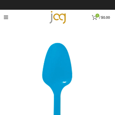
0
/
$
0.00