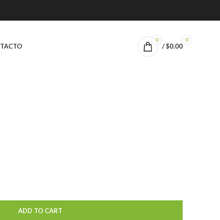
0
0
TACTO
/
$
0.00
ADD TO CART