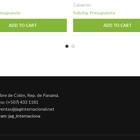
Cubiertos
Presupuesto
Solicitar Presupuesto
ADD TO CART
ADD TO CART
ibre de Colón, Rep. de Panamá.
no: (+507) 433 1181
 ventas@jaginternacional.net
ram: jag_internaciona