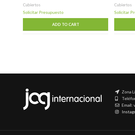
Cubiertos
Cubiertos
Solicitar Presupuesto
Solicitar 
ADD TO CART
Zona L
Teléfo
Email:
Instag