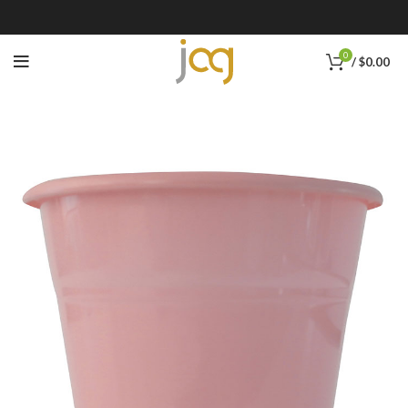
0
/
$
0.00