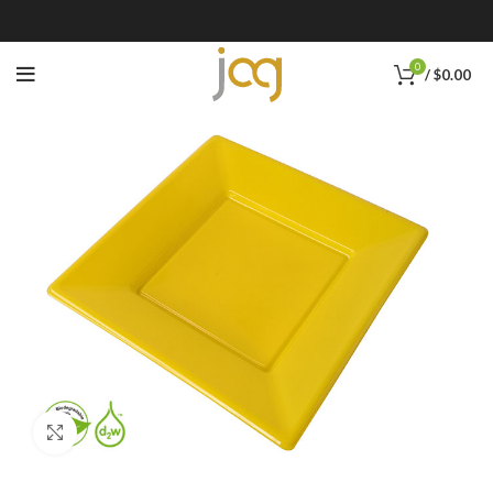
0
/
$
0.00
Click to enlarge