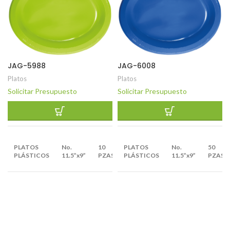
JAG-5988
JAG-6008
Platos
Platos
Solicitar Presupuesto
Solicitar Presupuesto
EMPAQUE
PLATOS
No.
10
PLATOS
No.
50
X
50
PLÁSTICOS
11.5”x9”
PZAS.
PLÁSTICOS
11.5”x9”
PZAS.
BULTOS