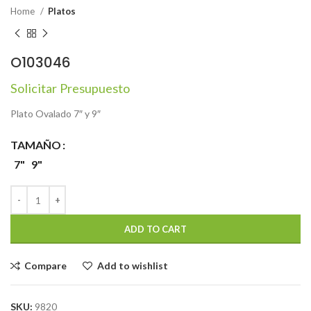
Home
Platos
O103046
Solicitar Presupuesto
Plato Ovalado 7″ y 9″
TAMAÑO
7"
9"
ADD TO CART
Compare
Add to wishlist
SKU:
9820