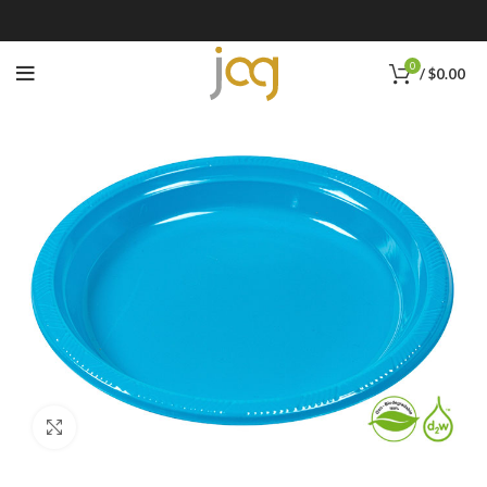
0
/
$
0.00
Click to enlarge