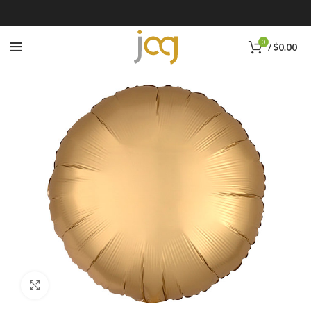
0
/
$
0.00
Click to enlarge