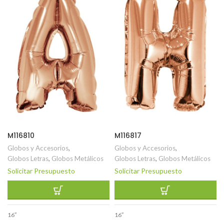
M116810
M116817
Globos y Accesorios
,
Globos y Accesorios
,
Globos Letras
,
Globos Metálicos
Globos Letras
,
Globos Metálicos
Solicitar Presupuesto
Solicitar Presupuesto
16″
16″