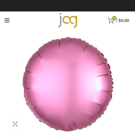
0
/
$
0.00
Click to enlarge