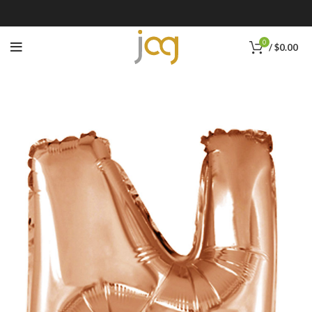
0
/
$
0.00