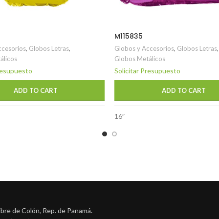
M115835
ccesorios
,
Globos Letras
,
Globos y Accesorios
,
Globos Letras
,
álicos
Globos Metálicos
Presupuesto
Solicitar Presupuesto
ADD TO CART
ADD TO CART
16″
ibre de Colón, Rep. de Panamá.