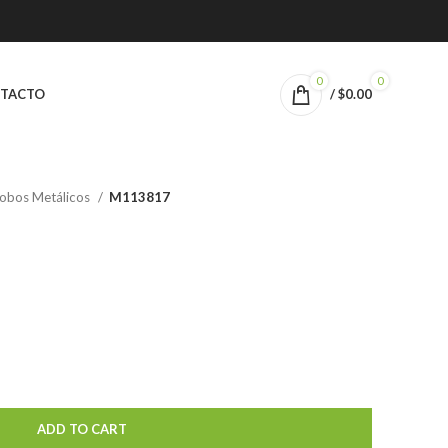
0
0
TACTO
/
$
0.00
obos Metálicos
M113817
ADD TO CART