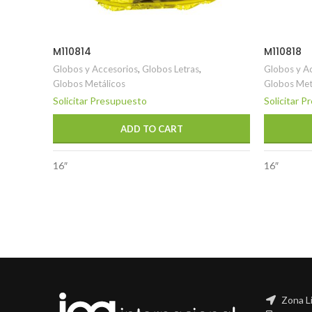
M110814
M110818
Globos y Accesorios
,
Globos Letras
,
Globos y A
Globos Metálicos
Globos Met
Solicitar Presupuesto
Solicitar 
ADD TO CART
16″
16″
Zona L