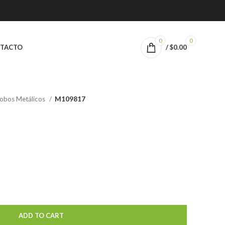
0
0
TACTO
/
$
0.00
obos Metálicos
M109817
ADD TO CART