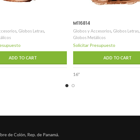
M116814
ccesorios
,
Globos Letras
,
Globos y Accesorios
,
Globos Letras
,
álicos
Globos Metálicos
Presupuesto
Solicitar Presupuesto
ADD TO CART
ADD TO CART
16″
ibre de Colón, Rep. de Panamá.