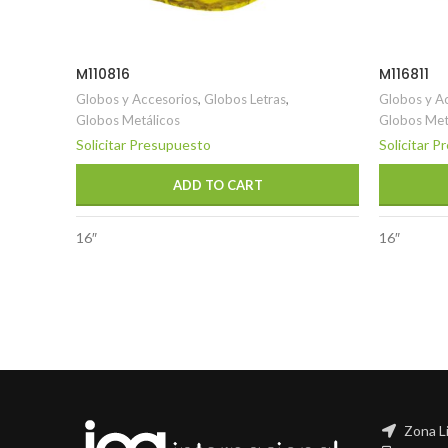
M110816
M116811
Globos y Accesorios
,
Globos Letras
,
Globos y A
Globos Metálicos
Globos Met
Solicitar Presupuesto
Solicitar 
ADD TO CART
16″
16″
Zona L