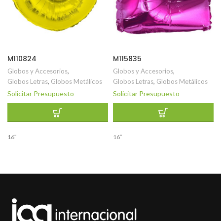
M110824
M115835
Globos y Accesorios
,
Globos y Accesorios
,
Globos Letras
,
Globos Metálicos
Globos Letras
,
Globos Metálicos
Solicitar Presupuesto
Solicitar Presupuesto
16″
16″