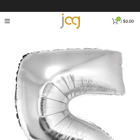
0
/
$
0.00