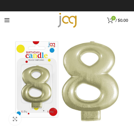
0
/
$
0.00
Click to enlarge