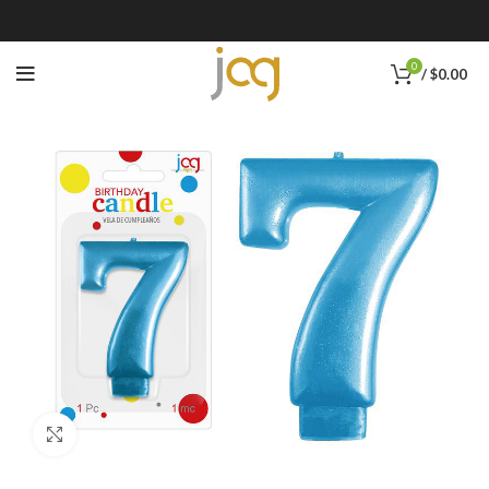
0
/
$
0.00
Click to enlarge