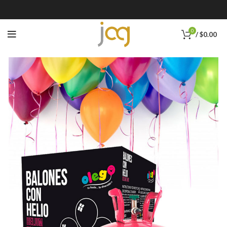
0
/
$
0.00