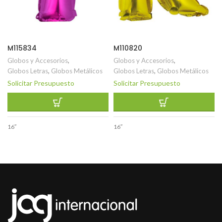
M115834
M110820
Globos y Accesorios
,
Globos y Accesorios
,
Globos Letras
,
Globos Metálicos
Globos Letras
,
Globos Metálicos
Solicitar Presupuesto
Solicitar Presupuesto
16″
16″